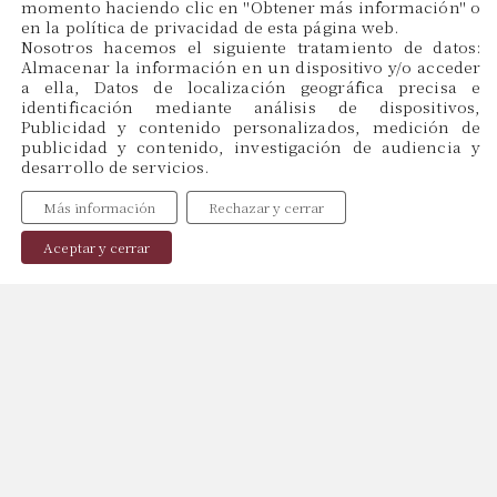
momento haciendo clic en ''Obtener más información'' o
en la política de privacidad de esta página web.
CAT
Nosotros hacemos el siguiente tratamiento de datos:
ES
Almacenar la información en un dispositivo y/o acceder
EN
a ella, Datos de localización geográfica precisa e
identificación mediante análisis de dispositivos,
Publicidad y contenido personalizados, medición de
publicidad y contenido, investigación de audiencia y
Menu
desarrollo de servicios.
Inicio
Más información
Rechazar y cerrar
Sobre Nosotros
Profesionales
Aceptar y cerrar
Publicaciones
Contacto
Política de Cookies
Política de Privacidad
Aviso Legal
Copyright © 2024, web by
Miraketing.com