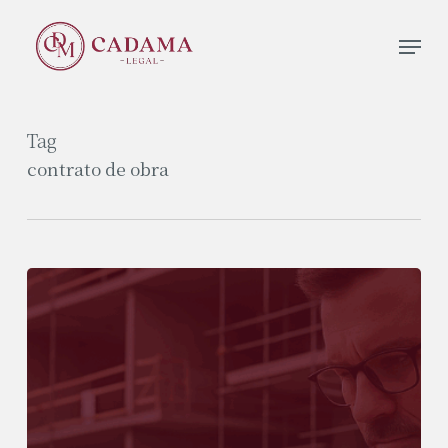
Skip
Men
to
Close
main
Menu
content
Tag
contrato de obra