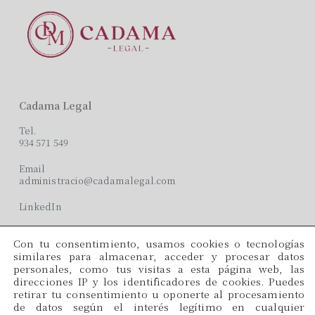
Cadama Legal
Tel.
934 571 549
Email
administracio@cadamalegal.com
LinkedIn
Con tu consentimiento, usamos cookies o tecnologías
Oficinas
similares para almacenar, acceder y procesar datos
personales, como tus visitas a esta página web, las
C/ París, 209, 2on 2ª
direcciones IP y los identificadores de cookies. Puedes
08008 Barcelona
retirar tu consentimiento u oponerte al procesamiento
de datos según el interés legítimo en cualquier
Idiomas