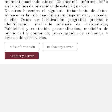
momento haciendo clic en ''Obtener más información'' o
en la política de privacidad de esta página web.
CAT
Nosotros hacemos el siguiente tratamiento de datos:
ES
Almacenar la información en un dispositivo y/o acceder
EN
a ella, Datos de localización geográfica precisa e
identificación mediante análisis de dispositivos,
Publicidad y contenido personalizados, medición de
publicidad y contenido, investigación de audiencia y
Menu
desarrollo de servicios.
Inicio
Más información
Rechazar y cerrar
Sobre Nosotros
Profesionales
Aceptar y cerrar
Publicaciones
Contacto
Política de Cookies
Política de Privacidad
Aviso Legal
Copyright © 2024, web by
Miraketing.com