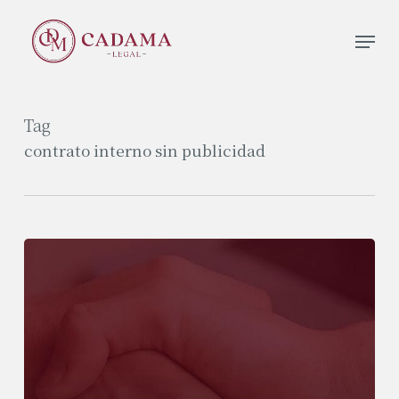
Skip
Men
to
Close
main
Menu
content
Tag
contrato interno sin publicidad