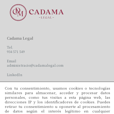
Cadama Legal
Tel.
934 571 549
Email
administracio@cadamalegal.com
LinkedIn
Con tu consentimiento, usamos cookies o tecnologías
Oficinas
similares para almacenar, acceder y procesar datos
personales, como tus visitas a esta página web, las
C/ París, 209, 2on 2ª
direcciones IP y los identificadores de cookies. Puedes
08008 Barcelona
retirar tu consentimiento u oponerte al procesamiento
de datos según el interés legítimo en cualquier
Idiomas