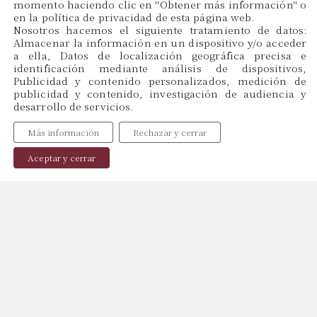
momento haciendo clic en ''Obtener más información'' o
en la política de privacidad de esta página web.
CAT
Nosotros hacemos el siguiente tratamiento de datos:
ES
Almacenar la información en un dispositivo y/o acceder
EN
a ella, Datos de localización geográfica precisa e
identificación mediante análisis de dispositivos,
Publicidad y contenido personalizados, medición de
publicidad y contenido, investigación de audiencia y
Menu
desarrollo de servicios.
Inicio
Más información
Rechazar y cerrar
Sobre Nosotros
Profesionales
Aceptar y cerrar
Publicaciones
Contacto
Política de Cookies
Política de Privacidad
Aviso Legal
Copyright © 2024, web by
Miraketing.com