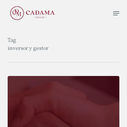
Skip
Men
to
Close
main
Menu
content
Tag
inversor y gestor