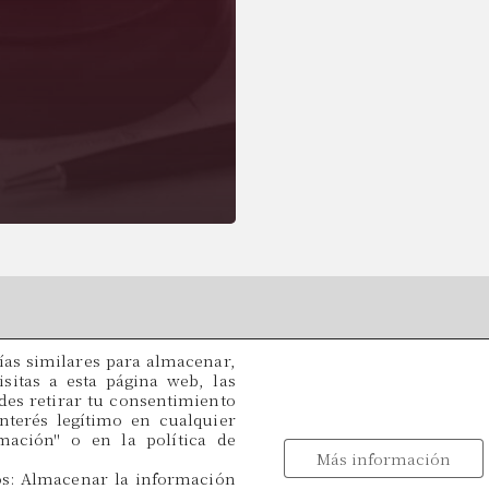
as similares para almacenar,
Legal
Oficinas
sitas a esta página web, las
edes retirar tu consentimiento
C/ París, 209, 2on 2ª
nterés legítimo en cualquier
49
08008 Barcelona
ación'' o en la política de
Más información
Idiomas
os: Almacenar la información
tracio@cadamalegal.com