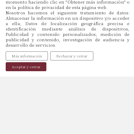
momento haciendo clic en ''Obtener más información'' o
en la política de privacidad de esta página web.
CAT
Nosotros hacemos el siguiente tratamiento de datos:
ES
Almacenar la información en un dispositivo y/o acceder
EN
a ella, Datos de localización geográfica precisa e
identificación mediante análisis de dispositivos,
Publicidad y contenido personalizados, medición de
publicidad y contenido, investigación de audiencia y
Menu
desarrollo de servicios.
Inicio
Más información
Rechazar y cerrar
Sobre Nosotros
Profesionales
Aceptar y cerrar
Publicaciones
Contacto
Política de Cookies
Política de Privacidad
Aviso Legal
Copyright © 2024, web by
Miraketing.com