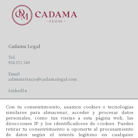
Cadama Legal
Tel.
934 571 549
Email
administracio@cadamalegal.com
LinkedIn
Con tu consentimiento, usamos cookies o tecnologías
Oficinas
similares para almacenar, acceder y procesar datos
personales, como tus visitas a esta página web, las
C/ París, 209, 2on 2ª
direcciones IP y los identificadores de cookies. Puedes
08008 Barcelona
retirar tu consentimiento u oponerte al procesamiento
de datos según el interés legítimo en cualquier
Idiomas