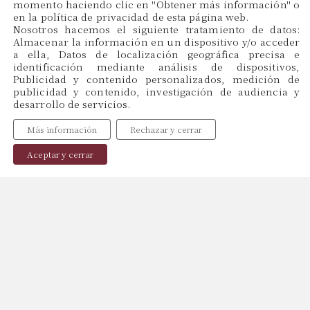
momento haciendo clic en ''Obtener más información'' o
en la política de privacidad de esta página web.
CAT
Nosotros hacemos el siguiente tratamiento de datos:
ES
Almacenar la información en un dispositivo y/o acceder
EN
a ella, Datos de localización geográfica precisa e
identificación mediante análisis de dispositivos,
Publicidad y contenido personalizados, medición de
publicidad y contenido, investigación de audiencia y
Menu
desarrollo de servicios.
Inicio
Más información
Rechazar y cerrar
Sobre Nosotros
Profesionales
Aceptar y cerrar
Publicaciones
Contacto
Política de Cookies
Política de Privacidad
Aviso Legal
Copyright © 2024, web by
Miraketing.com