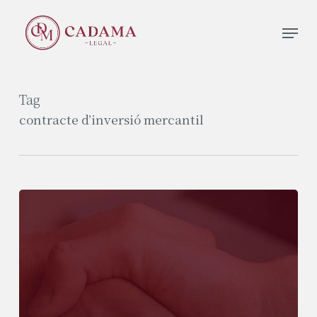
Skip
Men
to
Close
main
Menu
content
Tag
contracte d’inversió mercantil