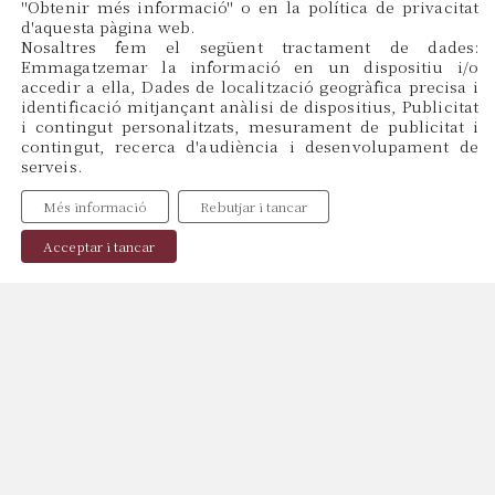
''Obtenir més informació'' o en la política de privacitat
d'aquesta pàgina web.
CAT
Nosaltres fem el següent tractament de dades:
ES
Emmagatzemar la informació en un dispositiu i/o
EN
accedir a ella, Dades de localització geogràfica precisa i
identificació mitjançant anàlisi de dispositius, Publicitat
i contingut personalitzats, mesurament de publicitat i
contingut, recerca d'audiència i desenvolupament de
Menu
serveis.
Inici
Més informació
Rebutjar i tancar
Sobre Nosaltres
Professionals
Acceptar i tancar
Publicacions
Contacte
Política de Cookies
Política de Privacitat
Avís Legal
Copyright © 2024, web by
Miraketing.com