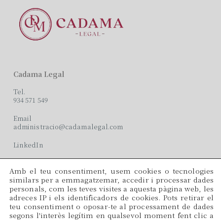
Cadama Legal
Tel.
934 571 549
Email
administracio@cadamalegal.com
LinkedIn
Amb el teu consentiment, usem cookies o tecnologies
Oficines
similars per a emmagatzemar, accedir i processar dades
personals, com les teves visites a aquesta pàgina web, les
C/ París, 209, 2on 2ª
adreces IP i els identificadors de cookies. Pots retirar el
08008 Barcelona
teu consentiment o oposar-te al processament de dades
segons l'interès legítim en qualsevol moment fent clic a
Idiomes