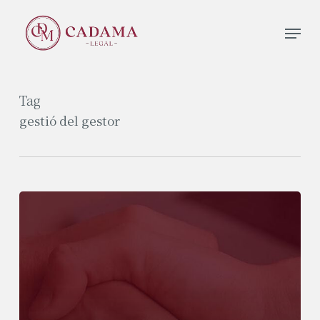
Skip
Men
to
Close
main
Menu
content
Tag
gestió del gestor