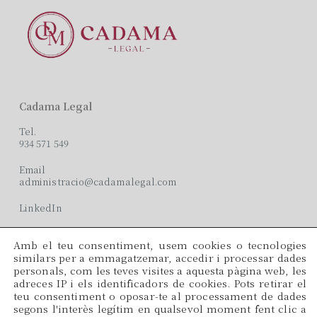
Cadama Legal
Tel.
934 571 549
Email
administracio@cadamalegal.com
LinkedIn
Amb el teu consentiment, usem cookies o tecnologies
Oficines
similars per a emmagatzemar, accedir i processar dades
personals, com les teves visites a aquesta pàgina web, les
C/ París, 209, 2on 2ª
adreces IP i els identificadors de cookies. Pots retirar el
08008 Barcelona
teu consentiment o oposar-te al processament de dades
segons l'interès legítim en qualsevol moment fent clic a
Idiomes