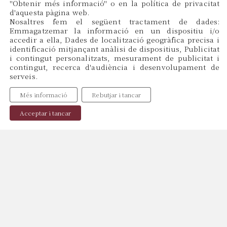
''Obtenir més informació'' o en la política de privacitat
d'aquesta pàgina web.
CAT
Nosaltres fem el següent tractament de dades:
ES
Emmagatzemar la informació en un dispositiu i/o
EN
accedir a ella, Dades de localització geogràfica precisa i
identificació mitjançant anàlisi de dispositius, Publicitat
i contingut personalitzats, mesurament de publicitat i
contingut, recerca d'audiència i desenvolupament de
Menu
serveis.
Inici
Més informació
Rebutjar i tancar
Sobre Nosaltres
Professionals
Acceptar i tancar
Publicacions
Contacte
Política de Cookies
Política de Privacitat
Avís Legal
Copyright © 2024, web by
Miraketing.com