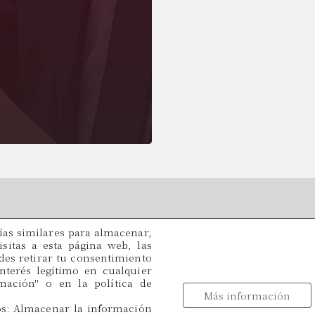
as similares para almacenar,
Legal
Oficinas
sitas a esta página web, las
edes retirar tu consentimiento
C/ París, 209, 2on 2ª
nterés legítimo en cualquier
49
08008 Barcelona
ación'' o en la política de
Más información
Idiomas
os: Almacenar la información
tracio@cadamalegal.com