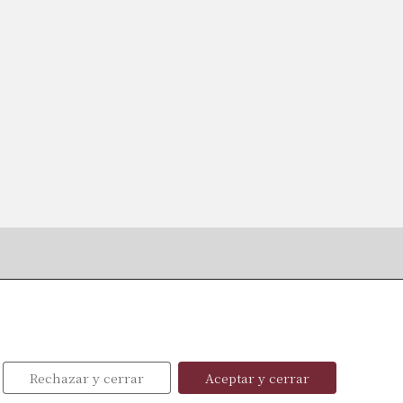
Menu
Inicio
Sobre Nosotros
Profesionales
Rechazar y cerrar
Aceptar y cerrar
Publicaciones