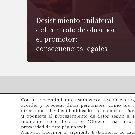
Desistimiento unilateral
del contrato de obra por
el promotor:
consecuencias legales
Con tu consentimiento, usamos cookies o tecnologí
Cadama 
acceder y procesar datos personales, como tus vi
direcciones IP y los identificadores de cookies. Pu
Tel.
u oponerte al procesamiento de datos según el i
934 571 5
momento haciendo clic en ''Obtener más inform
privacidad de esta página web.
Email
Nosotros hacemos el siguiente tratamiento de dat
adminis