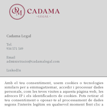
Cadama Legal
Tel.
934 571 549
Email
administracio@cadamalegal.com
LinkedIn
Amb el teu consentiment, usem cookies o tecnologies
Oficines
similars per a emmagatzemar, accedir i processar dades
personals, com les teves visites a aquesta pàgina web, les
C/ París, 209, 2on 2ª
adreces IP i els identificadors de cookies. Pots retirar el
08008 Barcelona
teu consentiment o oposar-te al processament de dades
segons l'interès legítim en qualsevol moment fent clic a
Idiomes