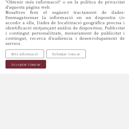
''Obtenir més informació'' o en la política de privacitat
d'aquesta pàgina web.
CAT
Nosaltres fem el següent tractament de dades:
ES
Emmagatzemar la informació en un dispositiu i/o
EN
accedir a ella, Dades de localització geogràfica precisa i
identificació mitjançant anàlisi de dispositius, Publicitat
i contingut personalitzats, mesurament de publicitat i
contingut, recerca d'audiència i desenvolupament de
Menu
serveis.
Inici
Més informació
Rebutjar i tancar
Sobre Nosaltres
Professionals
Acceptar i tancar
Publicacions
Contacte
Política de Cookies
Política de Privacitat
Avís Legal
Copyright © 2024, web by
Miraketing.com