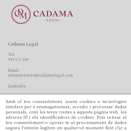
Cadama Legal
Tel.
934 571 549
Email
administracio@cadamalegal.com
LinkedIn
Amb el teu consentiment, usem cookies o tecnologies
Oficines
similars per a emmagatzemar, accedir i processar dades
personals, com les teves visites a aquesta pàgina web, les
C/ París, 209, 2on 2ª
adreces IP i els identificadors de cookies. Pots retirar el
08008 Barcelona
teu consentiment o oposar-te al processament de dades
segons l'interès legítim en qualsevol moment fent clic a
Idiomes