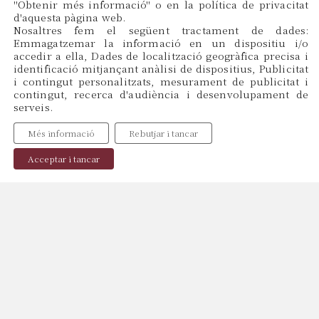
''Obtenir més informació'' o en la política de privacitat
d'aquesta pàgina web.
CAT
Nosaltres fem el següent tractament de dades:
ES
Emmagatzemar la informació en un dispositiu i/o
EN
accedir a ella, Dades de localització geogràfica precisa i
identificació mitjançant anàlisi de dispositius, Publicitat
i contingut personalitzats, mesurament de publicitat i
contingut, recerca d'audiència i desenvolupament de
Menu
serveis.
Inici
Més informació
Rebutjar i tancar
Sobre Nosaltres
Professionals
Acceptar i tancar
Publicacions
Contacte
Política de Cookies
Política de Privacitat
Avís Legal
Copyright © 2024, web by
Miraketing.com